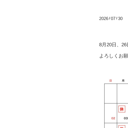
2026
07
30
/
/
8月 休
8月20日、2
よろしくお